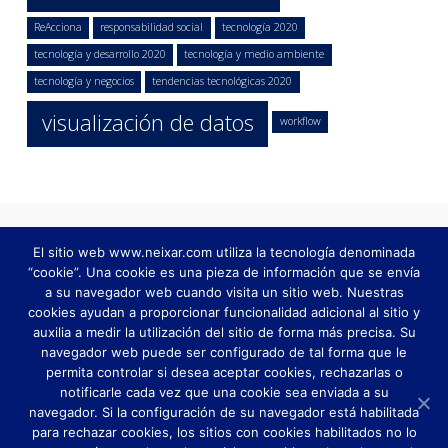
ReAcciona
responsabilidad social
tecnología 2020
tecnología y desarrollo 2020
tecnología y medio ambiente
tecnología y negocios
tendencias tecnológicas 2020
visualización de datos
workflow
El sitio web www.neixar.com utiliza la tecnología denominada
“cookie”. Una cookie es una pieza de información que se envía
a su navegador web cuando visita un sitio web. Nuestras
cookies ayudan a proporcionar funcionalidad adicional al sitio y
auxilia a medir la utilización del sitio de forma más precisa. Su
navegador web puede ser configurado de tal forma que le
permita controlar si desea aceptar cookies, rechazarlas o
notificarle cada vez que una cookie sea enviada a su
navegador. Si la configuración de su navegador está habilitada
AUTOMATIZACIÓN DE PROCESOS TI
AUTOMATIZACIÓN DE PROCESOS
INTELIGENCIA DE NEGOCIOS
para rechazar cookies, los sitios con cookies habilitados no lo
FÁBRICA DE SOFTWARE
CUSTOMER 360