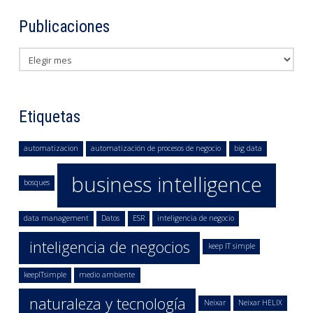
Publicaciones
Publicaciones
Etiquetas
automatizacion
automatización de procesos de negocio
big data
business intelligence
bosques
data management
Datos
ESR
inteligencia de negocio
inteligencia de negocios
keep IT simple
keepITsimple
medio ambiente
naturaleza y tecnología
Neixar
Neixar HELIX