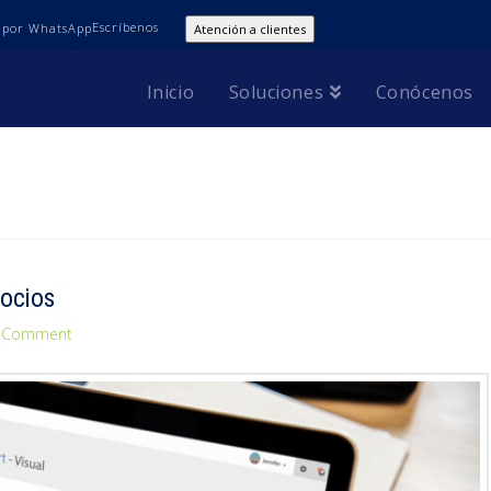
Escríbenos
Atención a clientes
Inicio
Soluciones
Conócenos
gocios
a Comment