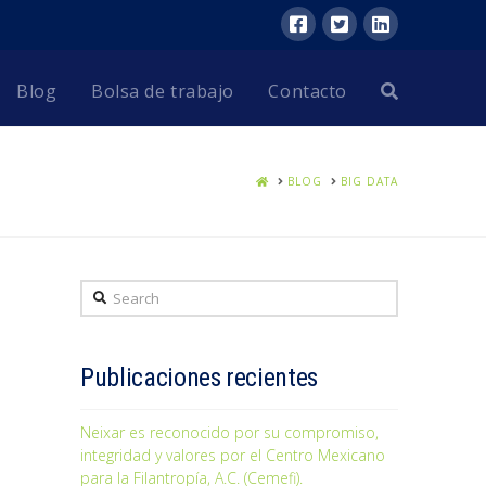
Blog
Bolsa de trabajo
Contacto
HOME
BLOG
BIG DATA
Search
Publicaciones recientes
Neixar es reconocido por su compromiso,
integridad y valores por el Centro Mexicano
para la Filantropía, A.C. (Cemefi).