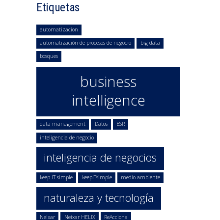
Etiquetas
automatizacion
automatización de procesos de negocio
big data
bosques
business
intelligence
data management
Datos
ESR
inteligencia de negocio
inteligencia de negocios
keep IT simple
keepITsimple
medio ambiente
naturaleza y tecnología
Neixar
Neixar HELIX
ReAcciona