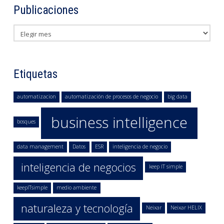
Publicaciones
Publicaciones
Etiquetas
automatizacion
automatización de procesos de negocio
big data
business intelligence
bosques
data management
Datos
ESR
inteligencia de negocio
inteligencia de negocios
keep IT simple
keepITsimple
medio ambiente
naturaleza y tecnología
Neixar
Neixar HELIX