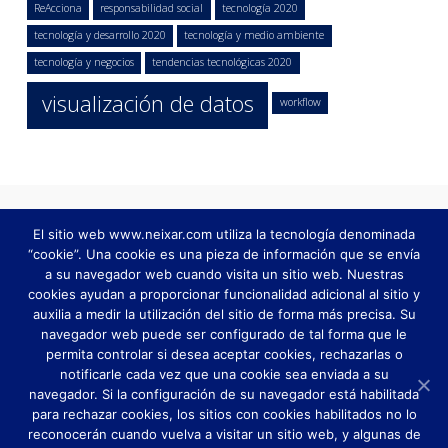
ReAcciona
responsabilidad social
tecnología 2020
tecnología y desarrollo 2020
tecnología y medio ambiente
tecnología y negocios
tendencias tecnológicas 2020
visualización de datos
workflow
El sitio web www.neixar.com utiliza la tecnología denominada
“cookie”. Una cookie es una pieza de información que se envía
a su navegador web cuando visita un sitio web. Nuestras
cookies ayudan a proporcionar funcionalidad adicional al sitio y
auxilia a medir la utilización del sitio de forma más precisa. Su
navegador web puede ser configurado de tal forma que le
permita controlar si desea aceptar cookies, rechazarlas o
notificarle cada vez que una cookie sea enviada a su
AUTOMATIZACIÓN DE PROCESOS TI
navegador. Si la configuración de su navegador está habilitada
AUTOMATIZACIÓN DE PROCESOS
INTELIGENCIA DE NEGOCIOS
para rechazar cookies, los sitios con cookies habilitados no lo
FÁBRICA DE SOFTWARE
CUSTOMER 360
reconocerán cuando vuelva a visitar un sitio web, y algunas de
MODELO DE GESTIÓN DE SERVICIOS