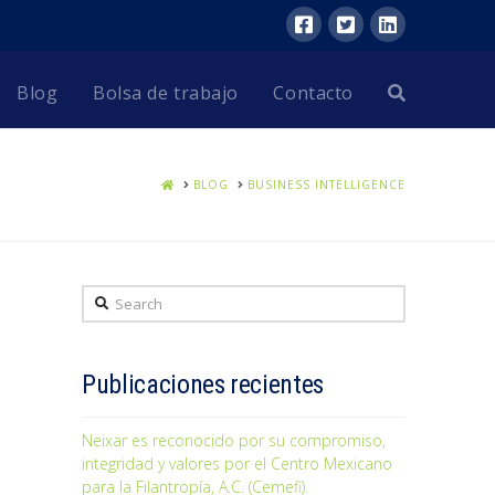
Blog
Bolsa de trabajo
Contacto
HOME
BLOG
BUSINESS INTELLIGENCE
Search
Publicaciones recientes
Neixar es reconocido por su compromiso,
integridad y valores por el Centro Mexicano
para la Filantropía, A.C. (Cemefi).