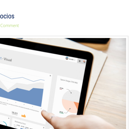
gocios
a Comment