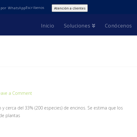
Escríbenos
Atención a clientes
Inicio
Soluciones
Conócenos
eave a Comment
y cerca del 33% (200 especies) de encinos. Se estima que los
de plantas