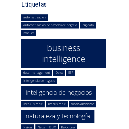
Etiquetas
automatizacion
automatización de procesos de negocio
big data
bosques
business
intelligence
data management
Datos
ESR
inteligencia de negocio
inteligencia de negocios
keep IT simple
keepITsimple
medio ambiente
naturaleza y tecnología
Neixar
Neixar HELIX
ReAcciona