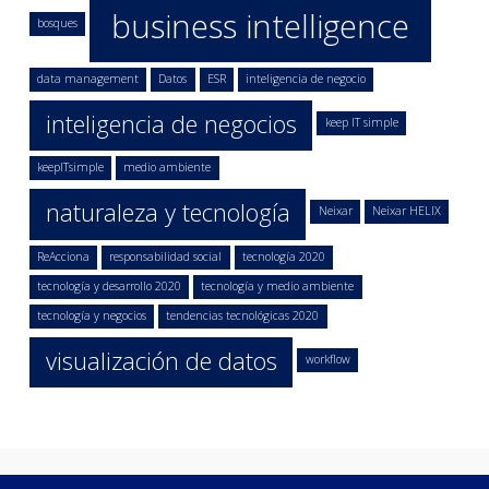
business intelligence
bosques
data management
Datos
ESR
inteligencia de negocio
inteligencia de negocios
keep IT simple
keepITsimple
medio ambiente
naturaleza y tecnología
Neixar
Neixar HELIX
ReAcciona
responsabilidad social
tecnología 2020
tecnología y desarrollo 2020
tecnología y medio ambiente
tecnología y negocios
tendencias tecnológicas 2020
visualización de datos
workflow